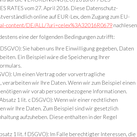
TES vom 27. April 2016. Diese Datenschutz-
tverständlich online auf EUR-Lex, dem Zugang zum EU-
legal-content/DE/ALL/?uri=celex%3A32016R0679
nachlesen
destens eine der folgenden Bedingungen zutrifft:
. a DSGVO): Sie haben uns Ihre Einwilligung gegeben, Daten
eiten. Ein Beispiel wäre die Speicherung Ihrer
ormulars.
DSGVO): Um einen Vertrag oder vorvertragliche
n, verarbeiten wir Ihre Daten. Wenn wir zum Beispiel einen
 benötigen wir vorab personenbezogene Informationen.
 Absatz 1 lit. c DSGVO): Wenn wir einer rechtlichen
en wir Ihre Daten. Zum Beispiel sind wir gesetzlich
hhaltung aufzuheben. Diese enthalten in der Regel
bsatz 1 lit. f DSGVO): Im Falle berechtigter Interessen, die