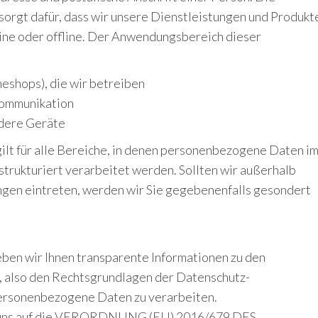
rgt dafür, dass wir unsere Dienstleistungen und Produkt
line oder offline. Der Anwendungsbereich dieser
neshops), die wir betreiben
Kommunikation
ndere Geräte
lt für alle Bereiche, in denen personenbezogene Daten i
rukturiert verarbeitet werden. Sollten wir außerhalb
ngen eintreten, werden wir Sie gegebenenfalls gesondert
ben wir Ihnen transparente Informationen zu den
, also den Rechtsgrundlagen der Datenschutz-
personenbezogene Daten zu verarbeiten.
ir uns auf die VERORDNUNG (EU) 2016/679 DES