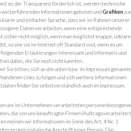
it es der Transparenz förderlich ist, werden technische
zu weiterführenden Informationen geboten und
Grafiken
zu
n klarer und einfacher Sprache, dass wir im Rahmen unserer
bezogene Daten verarbeiten, wenn eine entsprechende
t sicher nicht möglich, wenn man möglichst knappe, unklare
bt, so wie sie im Internet oft Standard sind, wenn es um
ie folgenden Erläuterungen interessant und informativ und
tion dabei, die Sie noch nicht kannten.
r Sie bitten, sich an die unten bzw. im Impressum genannt
rhandenen Links zu folgen und sich weitere Informationen
tdaten finden Sie selbstverständlich auch im Impressum.
e von uns im Unternehmen verarbeiteten personenbezogene
en, die von uns beauftragte Firmen (Auftragsverarbeiter)
 meinen wir Informationen im Sinne des Art. 4 Nr. 1
esse und postalische Anschrift einer Person. Die