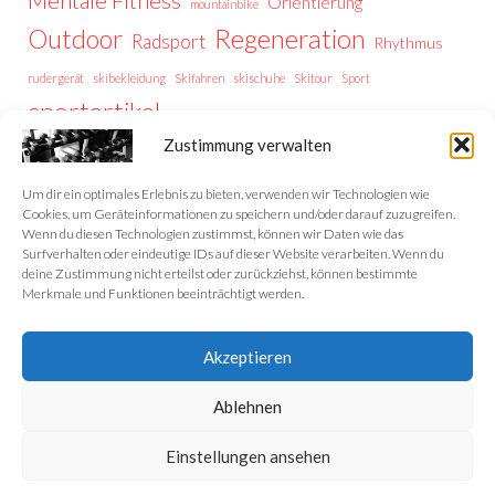
Orientierung
mountainbike
Regeneration
Outdoor
Radsport
Rhythmus
rudergerät
skibekleidung
Skifahren
skischuhe
Skitour
Sport
sportartikel
Thermoregulation
Trailrunning
training
Zustimmung verwalten
Trainingstipps
Trainingssteuerung
Trekking
Trekking Vorbereitung
Wintersport
Wandern
wellness
Um dir ein optimales Erlebnis zu bieten, verwenden wir Technologien wie
Cookies, um Geräteinformationen zu speichern und/oder darauf zuzugreifen.
Wenn du diesen Technologien zustimmst, können wir Daten wie das
Surfverhalten oder eindeutige IDs auf dieser Website verarbeiten. Wenn du
deine Zustimmung nicht erteilst oder zurückziehst, können bestimmte
Home
Merkmale und Funktionen beeinträchtigt werden.
Datenschutzerklärung
Akzeptieren
Impressum
Ablehnen
Cookie-Richtlinie (EU)
Einstellungen ansehen