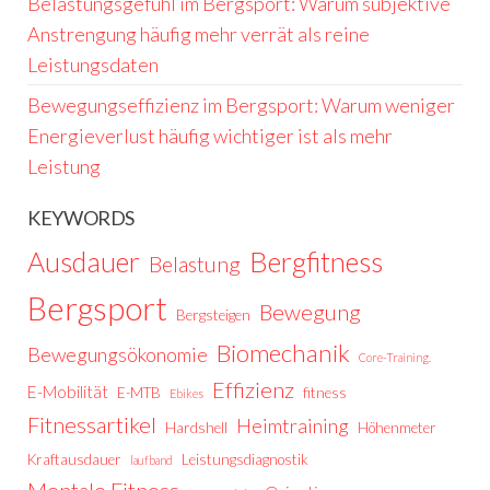
Belastungsgefühl im Bergsport: Warum subjektive
Anstrengung häufig mehr verrät als reine
Leistungsdaten
Bewegungseffizienz im Bergsport: Warum weniger
Energieverlust häufig wichtiger ist als mehr
Leistung
KEYWORDS
Ausdauer
Bergfitness
Belastung
Bergsport
Bewegung
Bergsteigen
Biomechanik
Bewegungsökonomie
Core-Training.
Effizienz
E-Mobilität
E-MTB
fitness
Ebikes
Fitnessartikel
Heimtraining
Hardshell
Höhenmeter
Kraftausdauer
Leistungsdiagnostik
laufband
Mentale Fitness