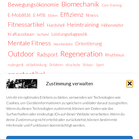
Biomechanik
Bewegungsökonomie
Core-Training.
Effizienz
E-Mobilität
E-MTB
fitness
Ebikes
Fitnessartikel
Heimtraining
Hardshell
Höhenmeter
Kraftausdauer
Leistungsdiagnostik
laufband
Mentale Fitness
Orientierung
mountainbike
Regeneration
Outdoor
Radsport
Rhythmus
rudergerät
skibekleidung
Skifahren
skischuhe
Skitour
Sport
sportartikel
Thermoregulation
Trailrunning
training
Zustimmung verwalten
Trainingstipps
Trainingssteuerung
Trekking
Trekking Vorbereitung
Wintersport
Wandern
wellness
Um dir ein optimales Erlebnis zu bieten, verwenden wir Technologien wie
Cookies, um Geräteinformationen zu speichern und/oder darauf zuzugreifen.
Wenn du diesen Technologien zustimmst, können wir Daten wie das
Surfverhalten oder eindeutige IDs auf dieser Website verarbeiten. Wenn du
deine Zustimmung nicht erteilst oder zurückziehst, können bestimmte
Home
Merkmale und Funktionen beeinträchtigt werden.
Datenschutzerklärung