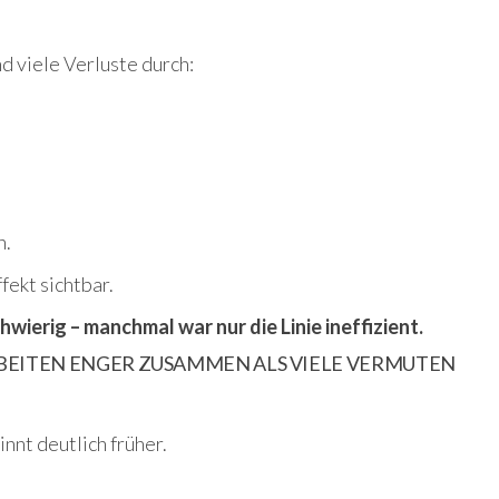
 viele Verluste durch:
h.
ekt sichtbar.
wierig – manchmal war nur die Linie ineffizient.
BEITEN ENGER ZUSAMMEN ALS VIELE VERMUTEN
nnt deutlich früher.