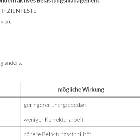
 sondern aktives Belastungsmanagement.
EFFIZIENTESTE
v an:
ig anders.
:
mögliche Wirkung
geringerer Energiebedarf
weniger Korrekturarbeit
höhere Belastungsstabilität