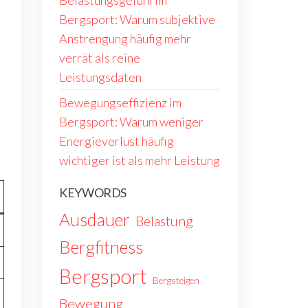
Belastungsgefühl im
Bergsport: Warum subjektive
Anstrengung häufig mehr
verrät als reine
Leistungsdaten
Bewegungseffizienz im
Bergsport: Warum weniger
Energieverlust häufig
wichtiger ist als mehr Leistung
KEYWORDS
Ausdauer
Belastung
Bergfitness
Bergsport
Bergsteigen
Bewegung