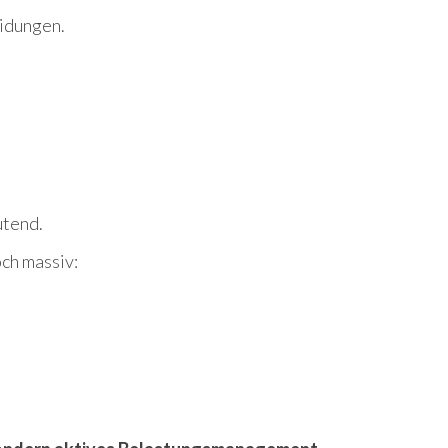
idungen.
utend.
ch massiv: