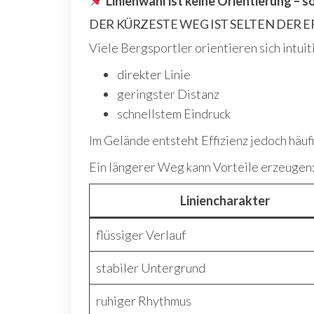
Linienwahl ist keine Orientierung –
DER KÜRZESTE WEG IST SELTEN DER 
Viele Bergsportler orientieren sich intuiti
direkter Linie
geringster Distanz
schnellstem Eindruck
Im Gelände entsteht Effizienz jedoch häuf
Ein längerer Weg kann Vorteile erzeugen
Liniencharakter
flüssiger Verlauf
stabiler Untergrund
ruhiger Rhythmus