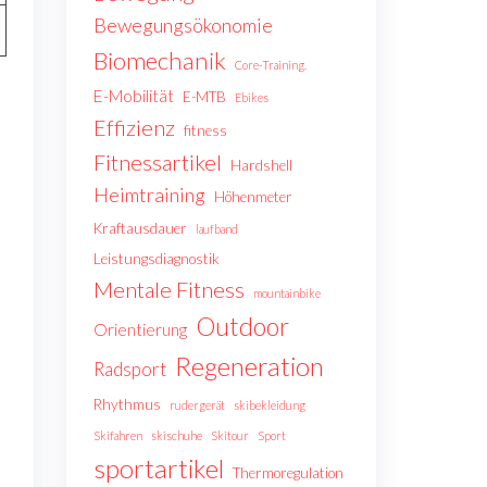
Bewegungsökonomie
Biomechanik
Core-Training.
E-Mobilität
E-MTB
Ebikes
Effizienz
fitness
Fitnessartikel
Hardshell
Heimtraining
Höhenmeter
Kraftausdauer
laufband
Leistungsdiagnostik
Mentale Fitness
mountainbike
Outdoor
Orientierung
Regeneration
Radsport
Rhythmus
rudergerät
skibekleidung
Skifahren
skischuhe
Skitour
Sport
sportartikel
Thermoregulation