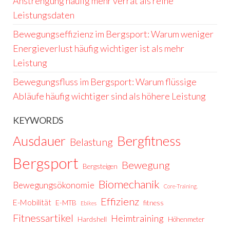
Anstrengung häufig mehr verrät als reine
Leistungsdaten
Bewegungseffizienz im Bergsport: Warum weniger
Energieverlust häufig wichtiger ist als mehr
Leistung
Bewegungsfluss im Bergsport: Warum flüssige
Abläufe häufig wichtiger sind als höhere Leistung
KEYWORDS
Ausdauer
Bergfitness
Belastung
Bergsport
Bewegung
Bergsteigen
Biomechanik
Bewegungsökonomie
Core-Training.
Effizienz
E-Mobilität
E-MTB
fitness
Ebikes
Fitnessartikel
Heimtraining
Hardshell
Höhenmeter