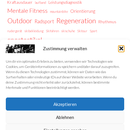
Kraftausdauer
Leistungsdiagnostik
laufband
Mentale Fitness
Orientierung
mountainbike
Regeneration
Outdoor
Radsport
Rhythmus
rudergerät
skibekleidung
Skifahren
skischuhe
Skitour
Sport
sportartikel
Thermoregulation
Trailrunning
training
Zustimmung verwalten
Trainingstipps
Trainingssteuerung
Trekking
Trekking Vorbereitung
Wintersport
Wandern
wellness
Um dir ein optimales Erlebnis zu bieten, verwenden wir Technologien wie
Cookies, um Geräteinformationen zu speichern und/oder darauf zuzugreifen.
Wenn du diesen Technologien zustimmst, können wir Daten wie das
Surfverhalten oder eindeutige IDs auf dieser Website verarbeiten. Wenn du
deine Zustimmung nicht erteilst oder zurückziehst, können bestimmte
Home
Merkmale und Funktionen beeinträchtigt werden.
Datenschutzerklärung
Akzeptieren
Impressum
Ablehnen
Cookie-Richtlinie (EU)