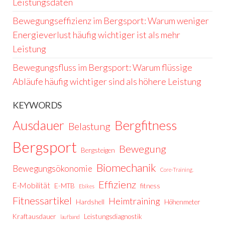
Leistungsdaten
Bewegungseffizienz im Bergsport: Warum weniger
Energieverlust häufig wichtiger ist als mehr
Leistung
Bewegungsfluss im Bergsport: Warum flüssige
Abläufe häufig wichtiger sind als höhere Leistung
KEYWORDS
Ausdauer
Bergfitness
Belastung
Bergsport
Bewegung
Bergsteigen
Biomechanik
Bewegungsökonomie
Core-Training.
Effizienz
E-Mobilität
E-MTB
fitness
Ebikes
Fitnessartikel
Heimtraining
Hardshell
Höhenmeter
Kraftausdauer
Leistungsdiagnostik
laufband