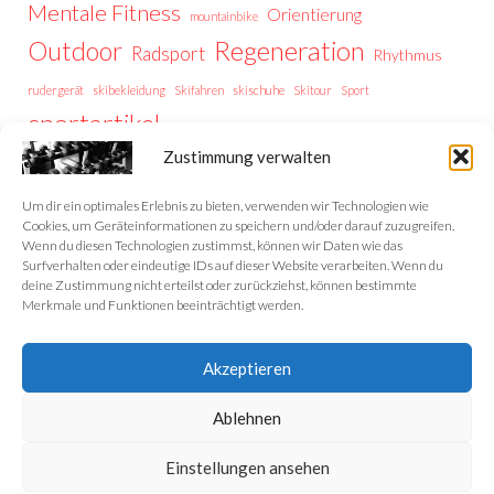
Mentale Fitness
Orientierung
mountainbike
Regeneration
Outdoor
Radsport
Rhythmus
rudergerät
skibekleidung
Skifahren
skischuhe
Skitour
Sport
sportartikel
Thermoregulation
Trailrunning
training
Zustimmung verwalten
Trainingstipps
Trainingssteuerung
Trekking
Trekking Vorbereitung
Wintersport
Wandern
wellness
Um dir ein optimales Erlebnis zu bieten, verwenden wir Technologien wie
Cookies, um Geräteinformationen zu speichern und/oder darauf zuzugreifen.
Wenn du diesen Technologien zustimmst, können wir Daten wie das
Surfverhalten oder eindeutige IDs auf dieser Website verarbeiten. Wenn du
deine Zustimmung nicht erteilst oder zurückziehst, können bestimmte
Home
Merkmale und Funktionen beeinträchtigt werden.
Datenschutzerklärung
Akzeptieren
Impressum
Ablehnen
Cookie-Richtlinie (EU)
Einstellungen ansehen