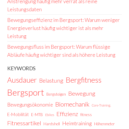
Anstrengung häufig mehr verrät als reine
Leistungsdaten
Bewegungseffizienz im Bergsport: Warum weniger
Energieverlust häufig wichtiger ist als mehr
Leistung
Bewegungsfluss im Bergsport: Warum flüssige
Abläufe häufig wichtiger sind als höhere Leistung
KEYWORDS
Ausdauer
Bergfitness
Belastung
Bergsport
Bewegung
Bergsteigen
Biomechanik
Bewegungsökonomie
Core-Training.
Effizienz
E-Mobilität
E-MTB
fitness
Ebikes
Fitnessartikel
Heimtraining
Hardshell
Höhenmeter