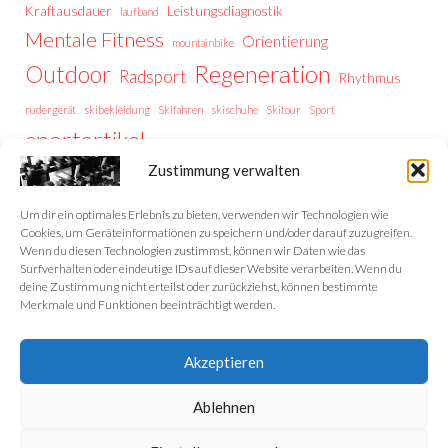
Kraftausdauer
Leistungsdiagnostik
laufband
Mentale Fitness
Orientierung
mountainbike
Regeneration
Outdoor
Radsport
Rhythmus
rudergerät
skibekleidung
Skifahren
skischuhe
Skitour
Sport
sportartikel
Thermoregulation
Trailrunning
training
Zustimmung verwalten
Trainingstipps
Trainingssteuerung
Trekking
Trekking Vorbereitung
Wintersport
Wandern
wellness
Um dir ein optimales Erlebnis zu bieten, verwenden wir Technologien wie
Cookies, um Geräteinformationen zu speichern und/oder darauf zuzugreifen.
Wenn du diesen Technologien zustimmst, können wir Daten wie das
Surfverhalten oder eindeutige IDs auf dieser Website verarbeiten. Wenn du
deine Zustimmung nicht erteilst oder zurückziehst, können bestimmte
Home
Merkmale und Funktionen beeinträchtigt werden.
Datenschutzerklärung
Akzeptieren
Impressum
Ablehnen
Cookie-Richtlinie (EU)