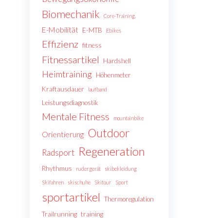
Biomechanik
Core-Training.
E-Mobilität
E-MTB
Ebikes
Effizienz
fitness
Fitnessartikel
Hardshell
Heimtraining
Höhenmeter
Kraftausdauer
laufband
Leistungsdiagnostik
Mentale Fitness
mountainbike
Outdoor
Orientierung
Regeneration
Radsport
Rhythmus
rudergerät
skibekleidung
Skifahren
skischuhe
Skitour
Sport
sportartikel
Thermoregulation
Trailrunning
training