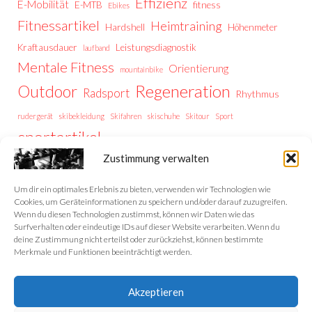
Effizienz
E-Mobilität
E-MTB
fitness
Ebikes
Fitnessartikel
Heimtraining
Hardshell
Höhenmeter
Kraftausdauer
Leistungsdiagnostik
laufband
Mentale Fitness
Orientierung
mountainbike
Regeneration
Outdoor
Radsport
Rhythmus
rudergerät
skibekleidung
Skifahren
skischuhe
Skitour
Sport
sportartikel
Thermoregulation
Trailrunning
training
Zustimmung verwalten
Trainingstipps
Trainingssteuerung
Trekking
Trekking Vorbereitung
Wintersport
Wandern
wellness
Um dir ein optimales Erlebnis zu bieten, verwenden wir Technologien wie
Cookies, um Geräteinformationen zu speichern und/oder darauf zuzugreifen.
Wenn du diesen Technologien zustimmst, können wir Daten wie das
Surfverhalten oder eindeutige IDs auf dieser Website verarbeiten. Wenn du
deine Zustimmung nicht erteilst oder zurückziehst, können bestimmte
Home
Merkmale und Funktionen beeinträchtigt werden.
Datenschutzerklärung
Akzeptieren
Impressum