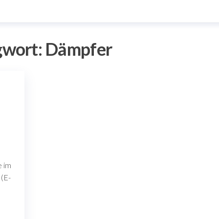
gwort:
Dämpfer
e im
 (E-