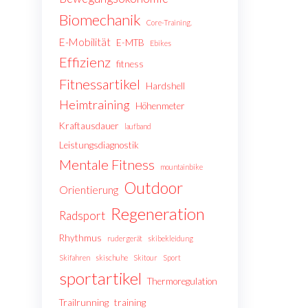
Biomechanik
Core-Training.
E-Mobilität
E-MTB
Ebikes
Effizienz
fitness
Fitnessartikel
Hardshell
Heimtraining
Höhenmeter
Kraftausdauer
laufband
Leistungsdiagnostik
Mentale Fitness
mountainbike
Outdoor
Orientierung
Regeneration
Radsport
Rhythmus
rudergerät
skibekleidung
Skifahren
skischuhe
Skitour
Sport
sportartikel
Thermoregulation
Trailrunning
training