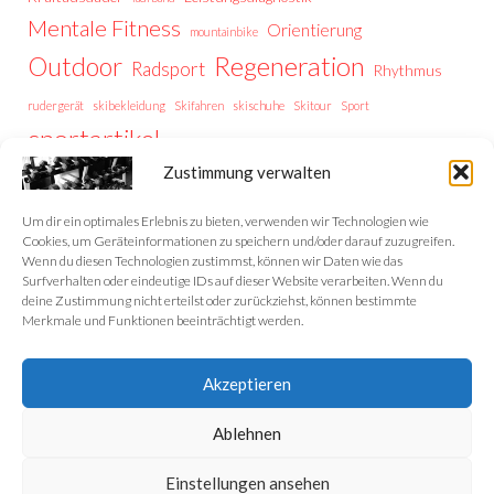
Mentale Fitness
Orientierung
mountainbike
Regeneration
Outdoor
Radsport
Rhythmus
rudergerät
skibekleidung
Skifahren
skischuhe
Skitour
Sport
sportartikel
Thermoregulation
Trailrunning
training
Zustimmung verwalten
Trainingstipps
Trainingssteuerung
Trekking
Trekking Vorbereitung
Wintersport
Wandern
wellness
Um dir ein optimales Erlebnis zu bieten, verwenden wir Technologien wie
Cookies, um Geräteinformationen zu speichern und/oder darauf zuzugreifen.
Wenn du diesen Technologien zustimmst, können wir Daten wie das
Surfverhalten oder eindeutige IDs auf dieser Website verarbeiten. Wenn du
deine Zustimmung nicht erteilst oder zurückziehst, können bestimmte
Home
Merkmale und Funktionen beeinträchtigt werden.
Datenschutzerklärung
Akzeptieren
Impressum
Ablehnen
Cookie-Richtlinie (EU)
Einstellungen ansehen