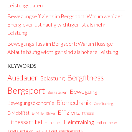
Leistungsdaten
Bewegungseffizienz im Bergsport: Warum weniger
Energieverlust häufig wichtiger ist als mehr
Leistung
Bewegungsfluss im Bergsport: Warum flüssige
Abläufe häufig wichtiger sind als höhere Leistung
KEYWORDS
Ausdauer
Bergfitness
Belastung
Bergsport
Bewegung
Bergsteigen
Biomechanik
Bewegungsökonomie
Core-Training.
Effizienz
E-Mobilität
E-MTB
fitness
Ebikes
Fitnessartikel
Heimtraining
Hardshell
Höhenmeter
Kraftausdauer
Leistungsdiagnostik
laufband