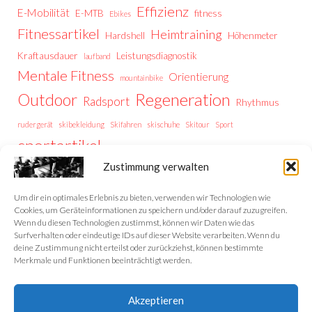
Effizienz
E-Mobilität
E-MTB
fitness
Ebikes
Fitnessartikel
Heimtraining
Hardshell
Höhenmeter
Kraftausdauer
Leistungsdiagnostik
laufband
Mentale Fitness
Orientierung
mountainbike
Regeneration
Outdoor
Radsport
Rhythmus
rudergerät
skibekleidung
Skifahren
skischuhe
Skitour
Sport
sportartikel
Thermoregulation
Trailrunning
training
Zustimmung verwalten
Trainingstipps
Trainingssteuerung
Trekking
Trekking Vorbereitung
Wintersport
Wandern
wellness
Um dir ein optimales Erlebnis zu bieten, verwenden wir Technologien wie
Cookies, um Geräteinformationen zu speichern und/oder darauf zuzugreifen.
Wenn du diesen Technologien zustimmst, können wir Daten wie das
Surfverhalten oder eindeutige IDs auf dieser Website verarbeiten. Wenn du
deine Zustimmung nicht erteilst oder zurückziehst, können bestimmte
Home
Merkmale und Funktionen beeinträchtigt werden.
Datenschutzerklärung
Akzeptieren