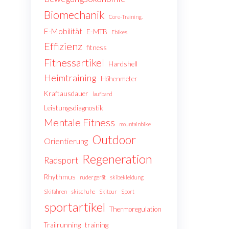
Biomechanik
Core-Training.
E-Mobilität
E-MTB
Ebikes
Effizienz
fitness
Fitnessartikel
Hardshell
Heimtraining
Höhenmeter
Kraftausdauer
laufband
Leistungsdiagnostik
Mentale Fitness
mountainbike
Outdoor
Orientierung
Regeneration
Radsport
Rhythmus
rudergerät
skibekleidung
Skifahren
skischuhe
Skitour
Sport
sportartikel
Thermoregulation
Trailrunning
training