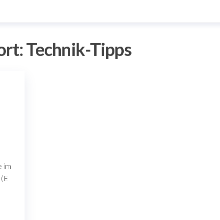
ort:
Technik-Tipps
e im
 (E-