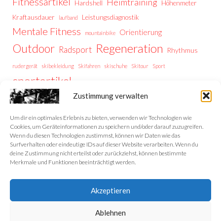
Fitnessartikel
Heimtraining
Hardshell
Höhenmeter
Kraftausdauer
Leistungsdiagnostik
laufband
Mentale Fitness
Orientierung
mountainbike
Regeneration
Outdoor
Radsport
Rhythmus
rudergerät
skibekleidung
Skifahren
skischuhe
Skitour
Sport
sportartikel
Thermoregulation
Trailrunning
training
Zustimmung verwalten
Trainingstipps
Trainingssteuerung
Trekking
Trekking Vorbereitung
Wintersport
Wandern
wellness
Um dir ein optimales Erlebnis zu bieten, verwenden wir Technologien wie
Cookies, um Geräteinformationen zu speichern und/oder darauf zuzugreifen.
Wenn du diesen Technologien zustimmst, können wir Daten wie das
Surfverhalten oder eindeutige IDs auf dieser Website verarbeiten. Wenn du
deine Zustimmung nicht erteilst oder zurückziehst, können bestimmte
Home
Merkmale und Funktionen beeinträchtigt werden.
Datenschutzerklärung
Akzeptieren
Impressum
Ablehnen
Cookie-Richtlinie (EU)