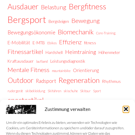
Ausdauer
Bergfitness
Belastung
Bergsport
Bewegung
Bergsteigen
Biomechanik
Bewegungsökonomie
Core-Training.
Effizienz
E-Mobilität
E-MTB
fitness
Ebikes
Fitnessartikel
Heimtraining
Hardshell
Höhenmeter
Kraftausdauer
Leistungsdiagnostik
laufband
Mentale Fitness
Orientierung
mountainbike
Regeneration
Outdoor
Radsport
Rhythmus
rudergerät
skibekleidung
Skifahren
skischuhe
Skitour
Sport
sportartikel
Thermoregulation
Trailrunning
training
Zustimmung verwalten
Trainingstipps
Trainingssteuerung
Trekking
Trekking Vorbereitung
Wintersport
Wandern
wellness
Um dir ein optimales Erlebnis zu bieten, verwenden wir Technologien wie
Cookies, um Geräteinformationen zu speichern und/oder darauf zuzugreifen.
Wenn du diesen Technologien zustimmst, können wir Daten wie das