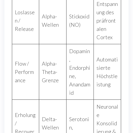
Entspann
Loslasse
ung des
Alpha-
Stickoxid
n /
präfront
Wellen
(NO)
Release
alen
Cortex
Dopamin
,
Automati
Flow /
Alpha-
Endorphi
sierte
Perform
Theta-
ne,
Höchstle
ance
Grenze
Anandam
istung
id
Neuronal
Erholung
e
Delta-
Serotoni
/
Konsolid
Wellen
n,
Recover
ierung &