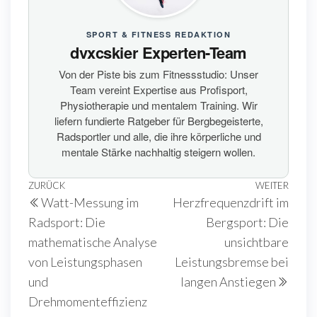
SPORT & FITNESS REDAKTION
dvxcskier Experten-Team
Von der Piste bis zum Fitnessstudio: Unser
Team vereint Expertise aus Profisport,
Physiotherapie und mentalem Training. Wir
liefern fundierte Ratgeber für Bergbegeisterte,
Radsportler und alle, die ihre körperliche und
mentale Stärke nachhaltig steigern wollen.
Beitragsnavigation
Vorheriger
ZURÜCK
WEITER
Näch
Watt-Messung im
Herzfrequenzdrift im
Beitrag
Beit
Radsport: Die
Bergsport: Die
mathematische Analyse
unsichtbare
von Leistungsphasen
Leistungsbremse bei
und
langen Anstiegen
Drehmomenteffizienz