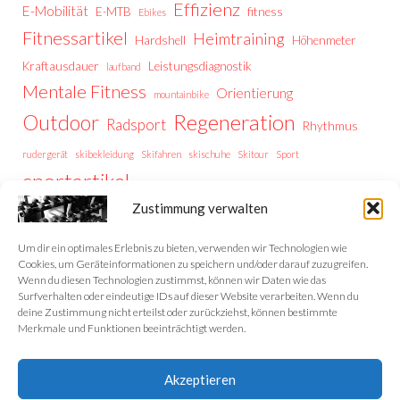
Effizienz
E-Mobilität
E-MTB
fitness
Ebikes
Fitnessartikel
Heimtraining
Hardshell
Höhenmeter
Kraftausdauer
Leistungsdiagnostik
laufband
Mentale Fitness
Orientierung
mountainbike
Regeneration
Outdoor
Radsport
Rhythmus
rudergerät
skibekleidung
Skifahren
skischuhe
Skitour
Sport
sportartikel
Thermoregulation
Trailrunning
training
Zustimmung verwalten
Trainingstipps
Trainingssteuerung
Trekking
Trekking Vorbereitung
Wintersport
Wandern
wellness
Um dir ein optimales Erlebnis zu bieten, verwenden wir Technologien wie
Cookies, um Geräteinformationen zu speichern und/oder darauf zuzugreifen.
Wenn du diesen Technologien zustimmst, können wir Daten wie das
Surfverhalten oder eindeutige IDs auf dieser Website verarbeiten. Wenn du
deine Zustimmung nicht erteilst oder zurückziehst, können bestimmte
Home
Merkmale und Funktionen beeinträchtigt werden.
Datenschutzerklärung
Akzeptieren
Impressum