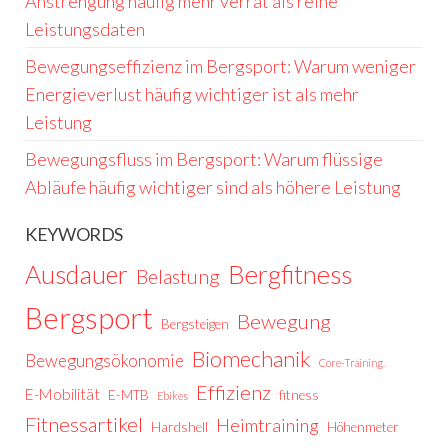
Anstrengung häufig mehr verrät als reine
Leistungsdaten
Bewegungseffizienz im Bergsport: Warum weniger
Energieverlust häufig wichtiger ist als mehr
Leistung
Bewegungsfluss im Bergsport: Warum flüssige
Abläufe häufig wichtiger sind als höhere Leistung
KEYWORDS
Ausdauer
Bergfitness
Belastung
Bergsport
Bewegung
Bergsteigen
Biomechanik
Bewegungsökonomie
Core-Training.
Effizienz
E-Mobilität
E-MTB
fitness
Ebikes
Fitnessartikel
Heimtraining
Hardshell
Höhenmeter