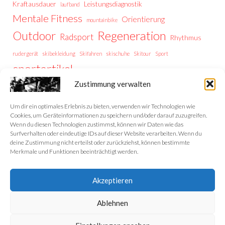
Kraftausdauer
Leistungsdiagnostik
laufband
Mentale Fitness
Orientierung
mountainbike
Regeneration
Outdoor
Radsport
Rhythmus
rudergerät
skibekleidung
Skifahren
skischuhe
Skitour
Sport
sportartikel
Thermoregulation
Trailrunning
training
Zustimmung verwalten
Trainingstipps
Trainingssteuerung
Trekking
Trekking Vorbereitung
Wintersport
Wandern
wellness
Um dir ein optimales Erlebnis zu bieten, verwenden wir Technologien wie
Cookies, um Geräteinformationen zu speichern und/oder darauf zuzugreifen.
Wenn du diesen Technologien zustimmst, können wir Daten wie das
Surfverhalten oder eindeutige IDs auf dieser Website verarbeiten. Wenn du
deine Zustimmung nicht erteilst oder zurückziehst, können bestimmte
Home
Merkmale und Funktionen beeinträchtigt werden.
Datenschutzerklärung
Akzeptieren
Impressum
Ablehnen
Cookie-Richtlinie (EU)