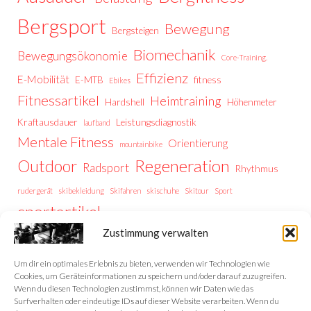
Bergsport
Bewegung
Bergsteigen
Biomechanik
Bewegungsökonomie
Core-Training.
Effizienz
E-Mobilität
E-MTB
fitness
Ebikes
Fitnessartikel
Heimtraining
Hardshell
Höhenmeter
Kraftausdauer
Leistungsdiagnostik
laufband
Mentale Fitness
Orientierung
mountainbike
Regeneration
Outdoor
Radsport
Rhythmus
rudergerät
skibekleidung
Skifahren
skischuhe
Skitour
Sport
sportartikel
Thermoregulation
Trailrunning
training
Zustimmung verwalten
Trainingstipps
Trainingssteuerung
Trekking
Trekking Vorbereitung
Wintersport
Wandern
wellness
Um dir ein optimales Erlebnis zu bieten, verwenden wir Technologien wie
Cookies, um Geräteinformationen zu speichern und/oder darauf zuzugreifen.
Wenn du diesen Technologien zustimmst, können wir Daten wie das
Surfverhalten oder eindeutige IDs auf dieser Website verarbeiten. Wenn du