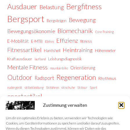
Ausdauer
Bergfitness
Belastung
Bergsport
Bewegung
Bergsteigen
Biomechanik
Bewegungsökonomie
Core-Training.
Effizienz
E-Mobilität
E-MTB
fitness
Ebikes
Fitnessartikel
Heimtraining
Hardshell
Höhenmeter
Kraftausdauer
Leistungsdiagnostik
laufband
Mentale Fitness
Orientierung
mountainbike
Regeneration
Outdoor
Radsport
Rhythmus
rudergerät
skibekleidung
Skifahren
skischuhe
Skitour
Sport
sportartikel
Thermoregulation
Trailrunning
training
Zustimmung verwalten
Trainingstipps
Trainingssteuerung
Trekking
Trekking Vorbereitung
Wintersport
Wandern
wellness
Um dir ein optimales Erlebnis zu bieten, verwenden wir Technologien wie
Cookies, um Geräteinformationen zu speichern und/oder darauf zuzugreifen.
Wenn du diesen Technologien zustimmst, können wir Daten wie das