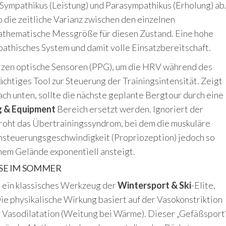
Sympathikus (Leistung) und Parasympathikus (Erholung) ab
 die zeitliche Varianz zwischen den einzelnen
mathematische Messgröße für diesen Zustand. Eine hohe
athisches System und damit volle Einsatzbereitschaft.
zen optische Sensoren (PPG), um die HRV während des
 mächtiges Tool zur Steuerung der Trainingsintensität. Zeigt
ch unten, sollte die nächste geplante Bergtour durch eine
g & Equipment
Bereich ersetzt werden. Ignoriert der
roht das Übertrainingssyndrom, bei dem die muskuläre
Ansteuerungsgeschwindigkeit (Propriozeption) jedoch so
schem Gelände exponentiell ansteigt.
E IM SOMMER
 ein klassisches Werkzeug der
Wintersport & Ski
-Elite,
ie physikalische Wirkung basiert auf der Vasokonstriktion
r Vasodilatation (Weitung bei Wärme). Dieser „Gefäßsport