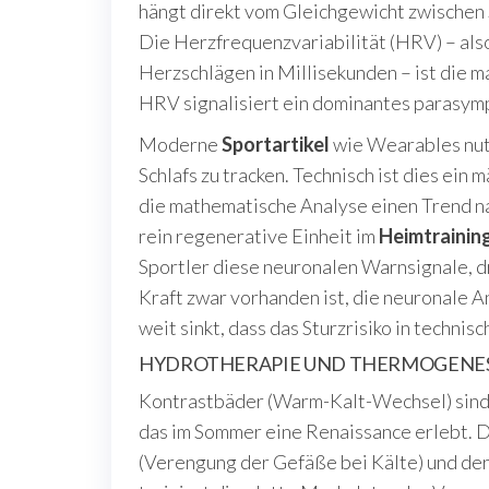
hängt direkt vom Gleichgewicht zwischen 
Die Herzfrequenzvariabilität (HRV) – also
Herzschlägen in Millisekunden – ist die 
HRV signalisiert ein dominantes parasymp
Moderne
Sportartikel
wie Wearables nut
Schlafs zu tracken. Technisch ist dies ein
die mathematische Analyse einen Trend na
rein regenerative Einheit im
Heimtrainin
Sportler diese neuronalen Warnsignale, d
Kraft zwar vorhanden ist, die neuronale 
weit sinkt, dass das Sturzrisiko in techni
HYDROTHERAPIE UND THERMOGENES
Kontrastbäder (Warm-Kalt-Wechsel) sind
das im Sommer eine Renaissance erlebt. D
(Verengung der Gefäße bei Kälte) und de