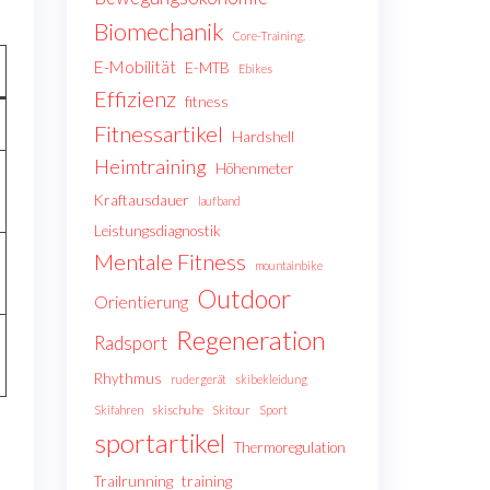
Biomechanik
Core-Training.
E-Mobilität
E-MTB
Ebikes
Effizienz
fitness
Fitnessartikel
Hardshell
Heimtraining
Höhenmeter
Kraftausdauer
laufband
Leistungsdiagnostik
Mentale Fitness
mountainbike
Outdoor
Orientierung
Regeneration
Radsport
Rhythmus
rudergerät
skibekleidung
Skifahren
skischuhe
Skitour
Sport
sportartikel
Thermoregulation
Trailrunning
training