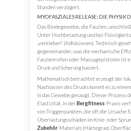
Stunden verzögert.
MYOFASZIALES RELEASE: DIE PHYSIK
Das Bindegewebe, die Faszien, umschließ
Unter Hochbelastung und bei Flüssigkeits
„verkleben“ (Adhäsionen). Technisch gese
gegeneinander, was die mechanische Eff
Faszienrollen oder Massagepistolen ist e
Druck und Scherung basiert.
Mathematisch betrachtet erzeugt der loka
Nachlassen des Drucks kommt es zu einem 
in das Gewebe gesaugt. Dieser Prozess der
Elastizität. In der
Bergfitness
-Praxis ver
von Triggerpunkten, die oft die Ursache 
Überlastungsschäden im Knie- oder Sprun
Zubehör
-Materials (Härtegrad, Oberfläc