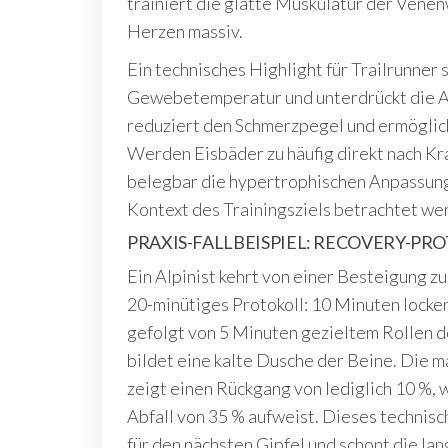
trainiert die glatte Muskulatur der Ven
Herzen massiv.
Ein technisches Highlight für Trailrunner 
Gewebetemperatur und unterdrückt die A
reduziert den Schmerzpegel und ermöglich
Werden Eisbäder zu häufig direkt nach Kr
belegbar die hypertrophischen Anpassu
Kontext des Trainingsziels betrachtet we
PRAXIS-FALLBEISPIEL: RECOVERY-P
Ein Alpinist kehrt von einer Besteigung zur
20-minütiges Protokoll: 10 Minuten locke
gefolgt von 5 Minuten gezieltem Rollen 
bildet eine kalte Dusche der Beine. Di
zeigt einen Rückgang von lediglich 10 %,
Abfall von 35 % aufweist. Dieses technis
für den nächsten Gipfel und schont die lan