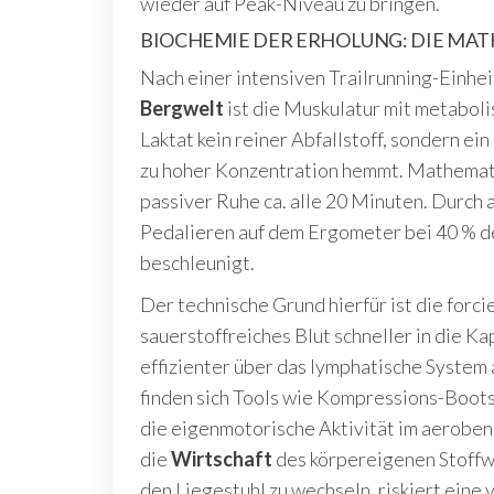
wieder auf Peak-Niveau zu bringen.
BIOCHEMIE DER ERHOLUNG: DIE MA
Nach einer intensiven Trailrunning-Einheit
Bergwelt
ist die Muskulatur mit metabol
Laktat kein reiner Abfallstoff, sondern ei
zu hoher Konzentration hemmt. Mathematis
passiver Ruhe ca. alle 20 Minuten. Durch
Pedalieren auf dem Ergometer bei 40 % d
beschleunigt.
Der technische Grund hierfür ist die forc
sauerstoffreiches Blut schneller in die 
effizienter über das lymphatische System
finden sich Tools wie Kompressions-Boots
die eigenmotorische Aktivität im aeroben
die
Wirtschaft
des körpereigenen Stoffwe
den Liegestuhl zu wechseln, riskiert eine