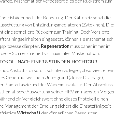
enwände. Mathematisch verbessert dies den Rückstrom zum
sind Eisbäder nach der Belastung. Der Kältereiz senkt die
usschüttung von Entzündungsmediatoren (Zytokinen). Die
t eine schnellere Rückkehr zum Training. Doch Vorsicht:
afttrainingseinheiten eingesetzt, können sie mathematisch
ngsprozesse dämpfen.
Regeneration
muss daher immer im
rden – Schmerzfreiheit vs. maximaler Muskelaufbau.
ROTOKOLL NACH EINER 8-STUNDEN-HOCHTOUR
ück. Anstatt sich sofort schlafen zu legen, absolviert er ei
res Gehen auf weichem Untergrund (aktive Drainage),
der Plantarfaszie und der Wadenmuskulatur. Den Abschluss
e mathematische Auswertung seiner HRV am nächsten Morge
 während ein Vergleichswert ohne dieses Protokoll einen
che Management der Erholung sichert die Einsatzfähigkeit
gfristige
Wirtschaft
der körperlichen Ressourcen.