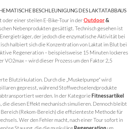
THEMATISCHE BESCHLEUNIGUNG DES LAKTATABBAUS
 oder einer steilen E-Bike-Tour in der
Outdoor
&
ischen Nebenprodukten gesättigt. Technisch gesehen ist
n Energieträger, der jedoch die enzymatische Aktivität bei
ch halbiert sich die Konzentration von Laktat im Blut bei
 aktive Regeneration – beispielsweise 15 Minuten lockeres
er VO2max – wird dieser Prozess um den Faktor 2,5
ierte Blutzirkulation. Durch die „Muskelpumpe“ wird
Kapillaren gepresst, während Stoffwechselendprodukte
 abtransportiert werden. In der Kategorie
Fitnessartikel
, die diesen Effekt mechanisch simulieren. Dennoch bleibt
 Bereich (Rekom-Bereich) die effizienteste Methode für
chsels. Wer den Fehler macht, nach einer Tour sofort in
 venöse Stauung, die die muskuläre
Regeneration
um