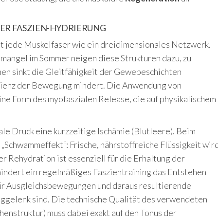
 DER FASZIEN-HYDRIERUNG
t jede Muskelfaser wie ein dreidimensionales Netzwerk.
mangel im Sommer neigen diese Strukturen dazu, zu
hen sinkt die Gleitfähigkeit der Gewebeschichten
izienz der Bewegung mindert. Die Anwendung von
ine Form des myofaszialen Release, die auf physikalischem
le Druck eine kurzzeitige Ischämie (Blutleere). Beim
„Schwammeffekt“: Frische, nährstoffreiche Flüssigkeit wir
 Rehydration ist essenziell für die Erhaltung der
hindert ein regelmäßiges Faszientraining das Entstehen
für Ausgleichsbewegungen und daraus resultierende
ggelenk sind. Die technische Qualität des verwendeten
henstruktur) muss dabei exakt auf den Tonus der