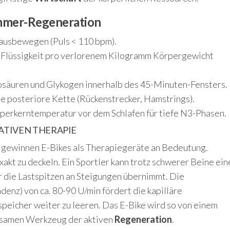
ommer-Regeneration
 ausbewegen (Puls < 110 bpm).
 Flüssigkeit pro verlorenem Kilogramm Körpergewicht
säuren und Glykogen innerhalb des 45-Minuten-Fensters.
e posteriore Kette (Rückenstrecker, Hamstrings).
erkerntemperatur vor dem Schlafen für tiefe N3-Phasen.
ATIVEN THERAPIE
gewinnen E-Bikes als Therapiegeräte an Bedeutung.
xakt zu deckeln. Ein Sportler kann trotz schwerer Beine ein
r die Lastspitzen an Steigungen übernimmt. Die
enz) von ca. 80-90 U/min fördert die kapilläre
peicher weiter zu leeren. Das E-Bike wird so von einem
rksamen Werkzeug der aktiven
Regeneration
.