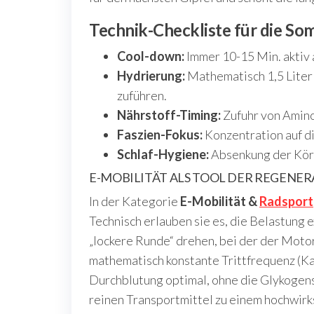
Technik-Checkliste für die S
Cool-down:
Immer 10-15 Min. aktiv
Hydrierung:
Mathematisch 1,5 Liter
zuführen.
Nährstoff-Timing:
Zufuhr von Amino
Faszien-Fokus:
Konzentration auf di
Schlaf-Hygiene:
Absenkung der Körp
E-MOBILITÄT ALS TOOL DER REGENER
In der Kategorie
E-Mobilität &
Radsport
Technisch erlauben sie es, die Belastung e
„lockere Runde“ drehen, bei der der Moto
mathematisch konstante Trittfrequenz (Kad
Durchblutung optimal, ohne die Glykogens
reinen Transportmittel zu einem hochwi