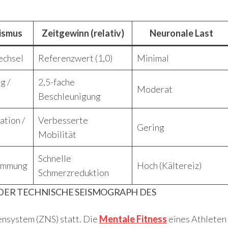
ismus
Zeitgewinn (relativ)
Neuronale Last
echsel
Referenzwert (1,0)
Minimal
g /
2,5-fache
Moderat
Beschleunigung
tion /
Verbesserte
Gering
Mobilität
Schnelle
emmung
Hoch (Kältereiz)
Schmerzreduktion
 DER TECHNISCHE SEISMOGRAPH DES
ensystem (ZNS) statt. Die
Mentale Fitness
eines Athleten