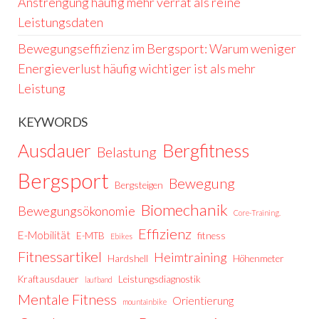
Anstrengung häufig mehr verrät als reine
Leistungsdaten
Bewegungseffizienz im Bergsport: Warum weniger
Energieverlust häufig wichtiger ist als mehr
Leistung
KEYWORDS
Ausdauer
Bergfitness
Belastung
Bergsport
Bewegung
Bergsteigen
Biomechanik
Bewegungsökonomie
Core-Training.
Effizienz
E-Mobilität
E-MTB
fitness
Ebikes
Fitnessartikel
Heimtraining
Hardshell
Höhenmeter
Kraftausdauer
Leistungsdiagnostik
laufband
Mentale Fitness
Orientierung
mountainbike