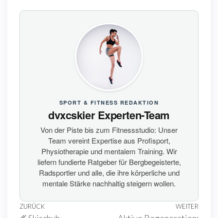
SPORT & FITNESS REDAKTION
dvxcskier Experten-Team
Von der Piste bis zum Fitnessstudio: Unser
Team vereint Expertise aus Profisport,
Physiotherapie und mentalem Training. Wir
liefern fundierte Ratgeber für Bergbegeisterte,
Radsportler und alle, die ihre körperliche und
mentale Stärke nachhaltig steigern wollen.
Beitragsnavigation
Vorheriger
ZURÜCK
WEITER
Näch
Skischuh-
Aktive Regeneration: