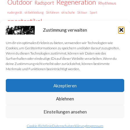
Regeneration
Outdoor
Radsport
Rhythmus
rudergerät
skibekleidung
Skifahren
skischuhe
Skitour
Sport
sportartikel
Thermoregulation
Trailrunning
training
Zustimmung verwalten
Trainingstipps
Trainingssteuerung
Trekking
Trekking Vorbereitung
Wintersport
Wandern
wellness
Um dir ein optimales Erlebnis zu bieten, verwenden wir Technologien wie
Cookies, um Geräteinformationen zu speichern und/oder darauf zuzugreifen.
Wenn du diesen Technologien zustimmst, können wir Daten wie das
Surfverhalten oder eindeutige IDs auf dieser Website verarbeiten. Wenn du
deine Zustimmung nicht erteilst oder zurückziehst, können bestimmte
Home
Merkmale und Funktionen beeinträchtigt werden.
Datenschutzerklärung
Akzeptieren
Impressum
Ablehnen
Cookie-Richtlinie (EU)
Einstellungen ansehen
Cookie-Richtlinie
Datenschutzerklärung
Impressum