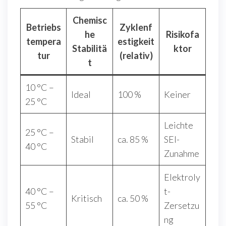
Chemisc
Betriebs
Zyklenf
he
Risikofa
tempera
estigkeit
Stabilitä
ktor
tur
(relativ)
t
10 °C –
Ideal
100 %
Keiner
25 °C
Leichte
25 °C –
Stabil
ca. 85 %
SEI-
40 °C
Zunahme
Elektroly
40 °C –
t-
Kritisch
ca. 50 %
55 °C
Zersetzu
ng