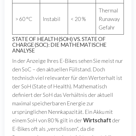
Thermal
> 60 °C
Instabil
< 20 %
Runaway
Gefahr
STATE OF HEALTH (SOH) VS. STATE OF
CHARGE (SOC): DIE MATHEMATISCHE
ANALYSE
In der Anzeige Ihres E-Bikes sehen Sie meist nur
den SoC – den aktuellen Füllstand. Doch
technisch viel relevanter für den Werterhalt ist
der SoH (State of Health). Mathematisch
definiert der SoH das Verhältnis der aktuell
maximal speicherbaren Energie zur
ursprünglichen Nennkapazität. Ein Akku mit
einem SoH von 80 % gilt in der
Wirtschaft
der
E-Bikes oft als „verschlissen“, da die