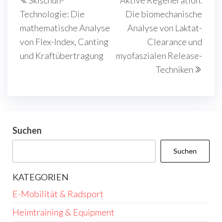
Beitrag
Beit
Technologie: Die
Die biomechanische
mathematische Analyse
Analyse von Laktat-
von Flex-Index, Canting
Clearance und
und Kraftübertragung
myofaszialen Release-
Techniken
Suchen
Suchen
KATEGORIEN
E-Mobilität & Radsport
Heimtraining & Equipment