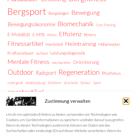
Bergsport
Bewegung
Bergsteigen
Biomechanik
Bewegungsökonomie
Core-Training.
Effizienz
E-Mobilität
E-MTB
fitness
Ebikes
Fitnessartikel
Heimtraining
Hardshell
Höhenmeter
Kraftausdauer
Leistungsdiagnostik
laufband
Mentale Fitness
Orientierung
mountainbike
Regeneration
Outdoor
Radsport
Rhythmus
rudergerät
skibekleidung
Skifahren
skischuhe
Skitour
Sport
sportartikel
Thermoregulation
Trailrunning
training
Zustimmung verwalten
Trainingstipps
Trainingssteuerung
Trekking
Trekking Vorbereitung
Wintersport
Wandern
wellness
Um dir ein optimales Erlebnis zu bieten, verwenden wir Technologien wie
Cookies, um Geräteinformationen zu speichern und/oder darauf zuzugreifen.
Wenn du diesen Technologien zustimmst, können wir Daten wie das
Surfverhalten oder eindeutige IDs auf dieser Website verarbeiten. Wenn du